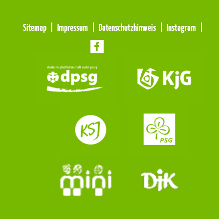
Meta
Sitemap
Impressum
Datenschutzhinweis
Instagram
Navigation
Navigation
überspringen